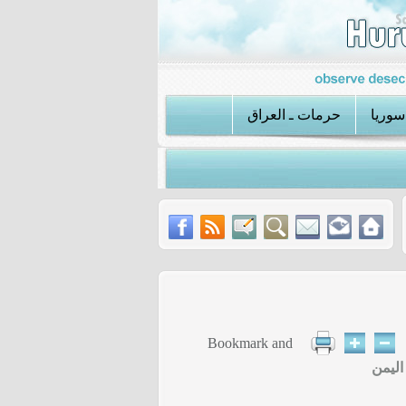
سوريا
حرمات ـ العراق
تان
عملية الكواتم تكشف استراتيجية داعش الجديدة في سوريا
اليمن