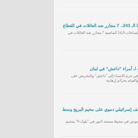
ي القطاع
قوات الاحتلال الصهيوني ارتكبت خلال الساعات الـ24 الماضية 7 مجازر ضد العائلات في
4 قرارات اتهامية في جرم الانتماء إلى "داعش" والتحريض على
القيام بجرائم إرهابية
صف إسرائيلي دموي على مخيم البريج وسط
طائرات الاحتلال قصفت منزلاً لعائلة الصوص في محيط مسجد النور في "بلوك 9" بمخيم