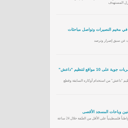
زل المستهدف
ا الـ244.. مجزرة في مخيم النصيرات وتواصل مباحثات
ت عن سبق إصرار وترصد
الطيران الحربي العراقي يوجه ضربات جوية على 10 مواقع لتنظيم "داعش"
ظيم "داعش" من استخدام أوكاره السابقة وقطع
نين وباحات المسجد الأقصى
قوات الاحتلال الإسرائيليّ اعتقلت 15 مواطناً فلسطينياً على الأقل من الضّفة خلال 24 ساعة