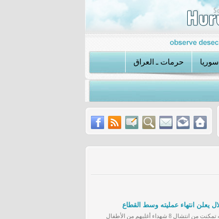
سوريا
حرمات ـ العراق
 طالبان في أفغانستان
عملية الكواتم تكشف استراتيجية داعش الجديدة في س
الدفاع المدني في غزة أعلن أن طواقمه تمكنت من انتشال 8 شهداء أغلبهم من الأطفال