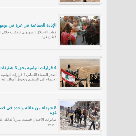
الإبادة الجماعية في غزة في يومها الـ 243.. 7 مجازر ضد العائلات ف
قطاع غزة
4 قرارات اتهامية بحق 3 شقيقات لـ أمراء "داعش" في لبنان
أصدر القضاء اللبناني 
الانتماء إلى التنظيم وتحويل أموال إليه و
8 شهداء من عائلة واحدة في ق
غزة
البريج