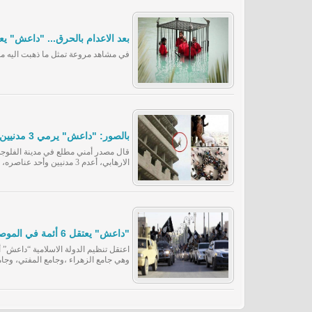
بعد الاعدام بالحرق... "داعش" يع
في مشاهد مروعة تمثل ما ذهبت اليه مخ
بالصور: "داعش" يرمي 3 مدنيين وأحد عناصره من أعلى بناية بالفلوجة
قال مصدر أمني مطلع في مدينة الفلوجة 
الارهابي، أعدم 3 مدنيين وأحد عناصره، بإلقائهم من أعلى بناية في المدينة، لافتاً إلى أن ذلك
"داعش" يعتقل 6 أئمة في الموصل لإقامتهم صلاة التراويح
اعتقل تنظيم الدولة الاسلامية “داعش
وهي جامع الزهراء ،وجامع المفتي، وجا
المنتصر