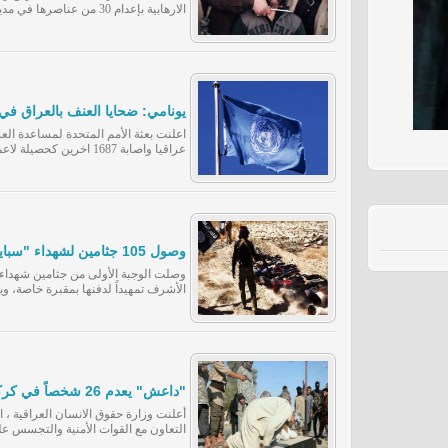
الارهابية بإعدام 30 من عناصرها في مدينتين بمحافظة الأنبار
يونامي: ضحايا العنف بالعراق في حزيران 1466 شهيد
عراقیا واصابة 1687 اخری
حزیران الماضي.
وصول 105 جثامين لشهداء "سبايكر" إلى النجف الأشرف
وصلت الوجبة الأولى من جثامين شهداء 
الأشرف تمهيداً لدفنها بمقبرة خاصة، ويبلغ عددها 105 جثامي
"داعش" يعدم 26 شخصاً في كركوك ونينوى
التعاون مع القوات الأمنية والتجسس ع