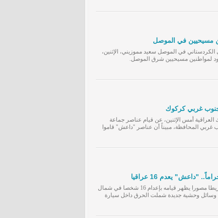
الكردستاني في الموصل سعيد مموزيني، الإثنين،
 جنوب غربي كركوك
راقية أمس الإثنين، عن قيام عناصر جماعة
 غربي المحافظة، مبيناً أن عناصر "داعش" قاموا
.. "داعش" يعدم 16 عراقيا
نشر تنظيم "داعش" الارهابي اليوم، شريطا مصورا يظهر قيامه بإعدام 16 شخصا في شمال
 وسائل وحشية جديدة شملت الحرق داخل سيارة