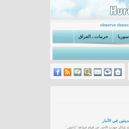
سوريا
حرمات ـ العراق
نستان
عملية الكواتم تكشف استراتيجية داعش الجديدة في سوريا
ئد شاكر جودت الأحد، عن قيام جماعة "داعش"