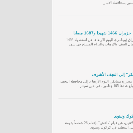
ا و1687 مصابا
اعلنت بعثة الأمم المتحدة لمساعدة العراق (یونامي)، الیوم الاربعاء، عن استشهاد 1466
ن کحصیلة لاعمال العنف والإرهاب والنزاع المسلح في شهر
مجزرة سبايكر، اليوم الأربعاء، إلى محافظة النجف
ن، في حين سيتم
أعلنت وزارة حقوق الانسان العراقية ، الاثنين، عن قيام "داعش" بإعدام 26 شخصاً بتهمة
لى التنظيم في كركوك ونينوى