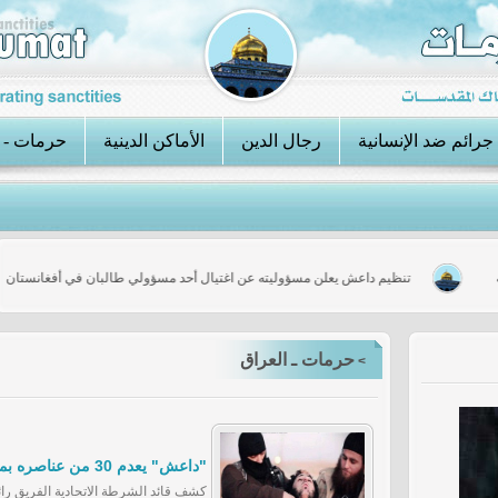
جرائم ضد الإنسانية
رجال الدين
الأماكن الدينية
حرمات - 
 الحرية
تنظيم داعش يعلن مسؤوليته عن اغتيال أحد مسؤولي طالبان في أفغا
حرمات ـ العراق
>
"داعش" يعدم 30 من عناصره بمدينتين في الأنبار
كشف قائد الشرطة الاتحادية الفريق را