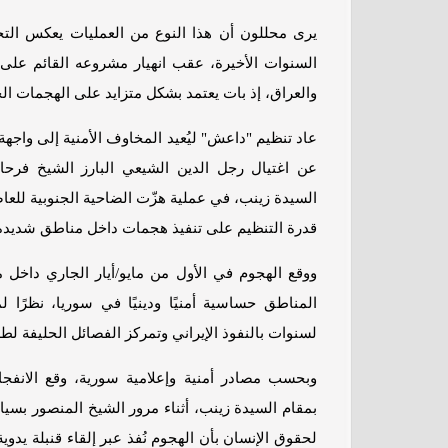
يرى محللون أن هذا النوع من العمليات يعكس الت
السنوات الأخيرة، عقب انهيار مشروعه القائم على 
والعراق، إذ بات يعتمد بشكل متزايد على الهجمات الخ
عاد تنظيم "داعش" ليُعيد المخاوف الأمنية إلى واجه
عن اغتيال رجل الدين الشيعي البارز الشيخ فر
السيدة زينب، في عملية هزّت الضاحية الجنوبية ل
قدرة التنظيم على تنفيذ هجمات داخل مناطق شديدة
ووقع الهجوم في الأول من مايو/أيار الجاري داخل م
المناطق حساسية أمنيًا ودينيًا في سوريا، نظرًا لم
لسنوات بالنفوذ الإيراني وتمركز الفصائل الحليفة ل
وبحسب مصادر أمنية وإعلامية سورية، وقع الانفج
بمقام السيدة زينب، أثناء مرور الشيخ المنصور بسي
لحقوق الإنسان بأن الهجوم نُفذ عبر إلقاء قنبلة ي