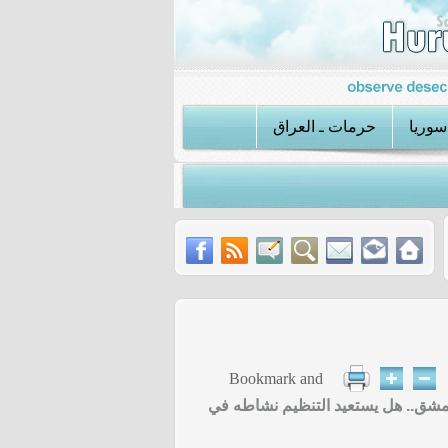
سوريا
حرمات ـ العراق
تنظيم داعش يعلن مسؤوليته عن اغتيال أحد مسؤولي طالبان في أفغانستان
مشق.. هل يستعيد التنظيم نشاطه في