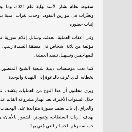
سقوط نظام بشار
وتغيّرات في موازين النفوذ، أوجدت ثغرات أمنية يب
إثبات حضوره.
وفي أعقاب العملية، تحدثت وسائل إعلام سورية عن 
مؤلفة من ثلاثة أشخاص في منطقة السيدة زينب، ي
للمهاجمين وتسهيل تنفيذ العملية.
كما نعت مؤسسات دينية شيعية الشيخ المنصور، وا
بخطابه الذي عُرف بالدعوة إلى التهدئة والوحدة.
ويرى محللون أن هذا النوع من العمليات يكشف عن
خلال السنوات الأخيرة، بعد انهيار مشروعه القائم عل
والعراق، إذ بات يعتمد بصورة متزايدة على الهجمات ا
بهدف "إرباك السلطات، وتقويض الشعور بالأمان، 
حساسة رغم الخسائر التي مُني بها".