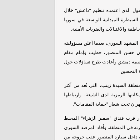
حول الذي اعتمده تنظيم "داعش" خلال
السيطرة الميدانية الواسعة في سوريا
اطفة والاغتيالات والضربات الأمنية.
ة المشهد السوري، بعدما أعلن مسؤوليته
حان حسن المنصور، خطيب وإمام مقام
لعاصمة دمشق وأعادت طرح تساؤلات حول
 التحصين.
نطقة السيدة زينب، التي تُعد من أكثر
كانتها الرمزية لدى الشيعة، وارتباطها
طهران تحت شعار "حماية المقامات".
ار قرب فندق "سفير الزهراء" المحيط
ارته في المنطقة. وأفاد المرصد السوري
دوية داخل سيارة المنصور عقب خروجه من