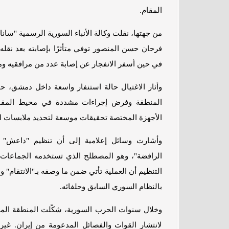
المقام.
من جهتها، نقلت وكالة الأنباء السورية الرسمية "سان
فرحان حسن المنصور توفي متأثرًا بإصابته بعد نقل
في حين أسفر الانفجار عن إصابة عدد من مرافقيه ومد
وأثار الاغتيال حالة استنفار واسعة داخل دمشق، 
المنطقة وفرض إجراءات مشددة في محيط المقام 
الأجهزة المختصة تحقيقات موسعة لتحديد ملابسات ال
وأشارت وسائل إعلامية إلى أن تنظيم "داعش" 
الرافضة"، وهو المصطلح الذي تستخدمه الجماعات ا
التنظيم أن العملية تأتي ضمن ما وصفه بـ"الانتقام
بالنظام السوري السابق وحلفائه.
وخلال سنوات الحرب السورية، شكّلت المنطقة المحي
لانتشار القوات والفصائل المدعومة من إيران. غير