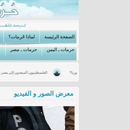
الصفحة الرئيسة
لماذا حُرمات؟
حرمات ـ اليمن
حرمات ـ مصر
ش يكسر صمته.. هل استيقظت خلاياه في سوريا؟
الفلسطينيون المبعدون إلى مص
معرض الصور و الفيديو