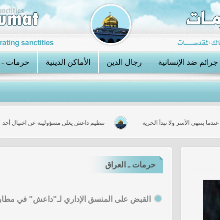
جرائم ضد الإنسانية
رجال الدين
الأماكن الدينية
حرمات - 
ر: عندما ينتهي الأسر ولا تبدأ الحرية
تنظيم داعش يعلن مسؤوليته عن اغتيا
حرمات ـ العراق
القبض على المنسق الإداري لـ"داعش" في مطار ب