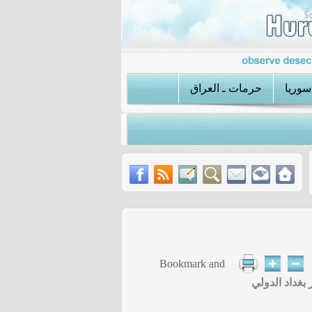
سوريا
حرمات ـ العراق
ل أحد مسؤولي طالبان في أفغانستان
عملية الكواتم تكشف استراتيجية داعش 
غداد الدولي