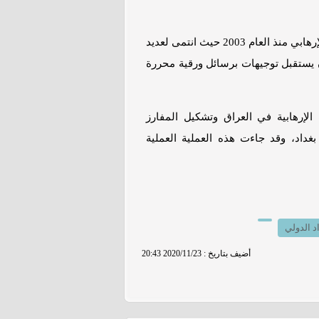
وتابع اللواء رسول: "عرف المكنى (أبو نبأ) بنشاطه الإرهابي منذ العام 2003 حيث انتمى لعديد
ن يستقبل توجيهات برسائل ورقية محررة
الإرهابية في العراق وتشكيل المفارز
غداد، وقد جاءت هذه العملية العملية
د الدولي
20:43 2020/11/23 : أضيف بتاريخ