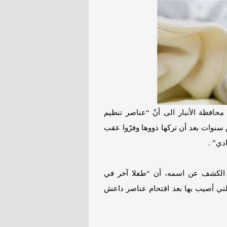
فظة الأنبار الى أنّ “عناصر تنظيم
نوات بعد أن تركها ذووها وفرّوا عقب
دي” .
لكشف عن اسمه، أن “طفلا آخر في
لتي أصيب بها بعد اقتحام عناصر داعش