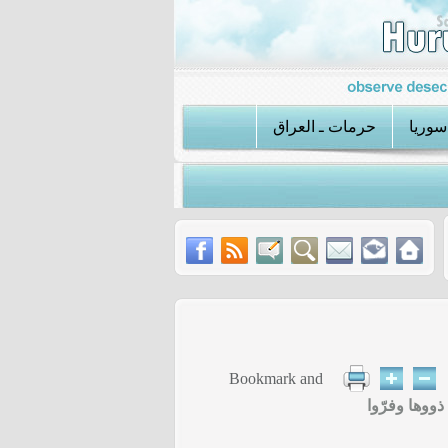
سوريا
حرمات ـ العراق
أفغانستان
عملية الكواتم تكشف استراتيجية داعش الجديدة في سوريا